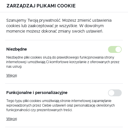
ZARZĄDZAJ PLIKAMI COOKIE
USTAWIENIA REGIONALNE
Szanujemy Twoją prywatność. Możesz zmienić ustawienia
cookies lub zaakceptować je wszystkie. W dowolnym
Lokalizacja
momencie możesz dokonać zmiany swoich ustawień.
Polska
Język
Niezbędne
polski
SZYBKA WYSYŁKA
SZEROKI ASORTYMENT
Niezbędne pliki cookies służą do prawidłowego funkcjonowania strony
internetowej i umożliwiają Ci komfortowe korzystanie z oferowanych przez
Waluta
nas usług.
Polski złoty (PLN)
Pliki cookies odpowiadają na podejmowane przez Ciebie działania w celu
Promocje
Nowości
Polecane
Więcej
m.in. dostosowania Twoich ustawień preferencji prywatności, logowania czy
wypełniania formularzy. Dzięki plikom cookies strona, z której korzystasz,
może działać bez zakłóceń.
ZAPISZ
Funkcjonalne i personalizacyjne
PROMOCJA
Tego typu pliki cookies umożliwiają stronie internetowej zapamiętanie
wprowadzonych przez Ciebie ustawień oraz personalizację określonych
funkcjonalności czy prezentowanych treści.
Dzięki tym plikom cookies możemy zapewnić Ci większy komfort
Więcej
korzystania z funkcjonalności naszej strony poprzez dopasowanie jej do
Twoich indywidualnych preferencji. Wyrażenie zgody na funkcjonalne i