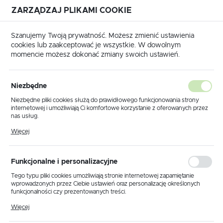
ZARZĄDZAJ PLIKAMI COOKIE
USTAWIENIA REGIONALNE
Szanujemy Twoją prywatność. Możesz zmienić ustawienia
cookies lub zaakceptować je wszystkie. W dowolnym
Lokalizacja
momencie możesz dokonać zmiany swoich ustawień.
Polska
Język
Przykładowy tytuł
Niezbędne
polski
Niezbędne pliki cookies służą do prawidłowego funkcjonowania strony
23 - 09 - 2021
internetowej i umożliwiają Ci komfortowe korzystanie z oferowanych przez
Waluta
nas usług.
Polski złoty (PLN)
Pliki cookies odpowiadają na podejmowane przez Ciebie działania w celu
Z ostatniej chwili
Więcej
m.in. dostosowania Twoich ustawień preferencji prywatności, logowania czy
wypełniania formularzy. Dzięki plikom cookies strona, z której korzystasz,
może działać bez zakłóceń.
ZAPISZ
Funkcjonalne i personalizacyjne
Tego typu pliki cookies umożliwiają stronie internetowej zapamiętanie
wprowadzonych przez Ciebie ustawień oraz personalizację określonych
funkcjonalności czy prezentowanych treści.
Dzięki tym plikom cookies możemy zapewnić Ci większy komfort
Więcej
korzystania z funkcjonalności naszej strony poprzez dopasowanie jej do
Twoich indywidualnych preferencji. Wyrażenie zgody na funkcjonalne i