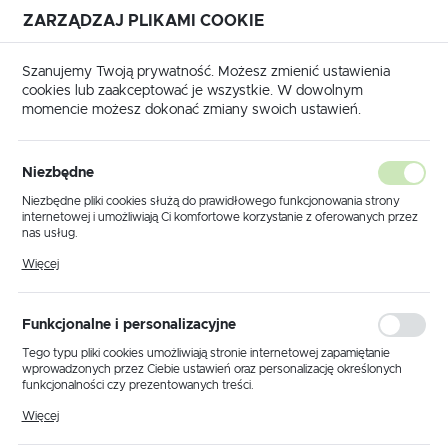
ZARZĄDZAJ PLIKAMI COOKIE
USTAWIENIA REGIONALNE
Szanujemy Twoją prywatność. Możesz zmienić ustawienia
cookies lub zaakceptować je wszystkie. W dowolnym
Lokalizacja
momencie możesz dokonać zmiany swoich ustawień.
Polska
BLOG
Recenzje
Testy
Ciekawostki
Język
Niezbędne
polski
Ostatnio na blogu
Niezbędne pliki cookies służą do prawidłowego funkcjonowania strony
internetowej i umożliwiają Ci komfortowe korzystanie z oferowanych przez
Waluta
nas usług.
Polski złoty (PLN)
Pliki cookies odpowiadają na podejmowane przez Ciebie działania w celu
Więcej
m.in. dostosowania Twoich ustawień preferencji prywatności, logowania czy
wypełniania formularzy. Dzięki plikom cookies strona, z której korzystasz,
może działać bez zakłóceń.
ZAPISZ
Funkcjonalne i personalizacyjne
Zapisz się do newslettera
Tego typu pliki cookies umożliwiają stronie internetowej zapamiętanie
wprowadzonych przez Ciebie ustawień oraz personalizację określonych
Zapisz się do newslettera na naszym sklepie internetowym i
funkcjonalności czy prezentowanych treści.
odbierz rabat w wysokości
5% na pierwsze zamówienie.
Dzięki tym plikom cookies możemy zapewnić Ci większy komfort
Więcej
korzystania z funkcjonalności naszej strony poprzez dopasowanie jej do
Twoich indywidualnych preferencji. Wyrażenie zgody na funkcjonalne i