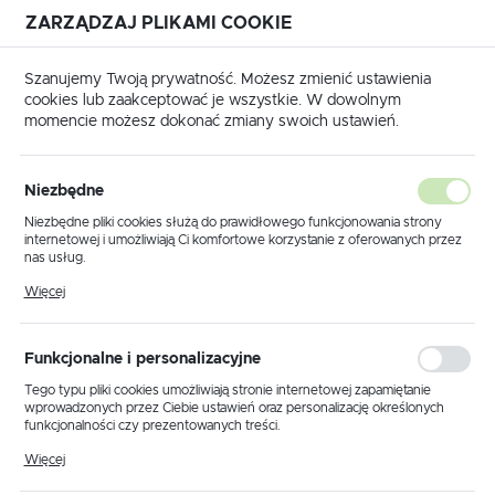
ZARZĄDZAJ PLIKAMI COOKIE
USTAWIENIA REGIONALNE
Szanujemy Twoją prywatność. Możesz zmienić ustawienia
cookies lub zaakceptować je wszystkie. W dowolnym
Lokalizacja
momencie możesz dokonać zmiany swoich ustawień.
Polska
Strona główna
PARKSIDE
Język
PARKSIDE
Niezbędne
(10)
polski
Niezbędne pliki cookies służą do prawidłowego funkcjonowania strony
internetowej i umożliwiają Ci komfortowe korzystanie z oferowanych przez
Waluta
nas usług.
Polski złoty (PLN)
Pliki cookies odpowiadają na podejmowane przez Ciebie działania w celu
Więcej
m.in. dostosowania Twoich ustawień preferencji prywatności, logowania czy
wypełniania formularzy. Dzięki plikom cookies strona, z której korzystasz,
może działać bez zakłóceń.
Domyślnie
ZAPISZ
Funkcjonalne i personalizacyjne
Tego typu pliki cookies umożliwiają stronie internetowej zapamiętanie
wprowadzonych przez Ciebie ustawień oraz personalizację określonych
funkcjonalności czy prezentowanych treści.
PROMOCJA
Dzięki tym plikom cookies możemy zapewnić Ci większy komfort
Więcej
korzystania z funkcjonalności naszej strony poprzez dopasowanie jej do
Twoich indywidualnych preferencji. Wyrażenie zgody na funkcjonalne i