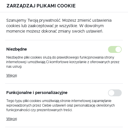
ZARZĄDZAJ PLIKAMI COOKIE
USTAWIENIA REGIONALNE
Szanujemy Twoją prywatność. Możesz zmienić ustawienia
cookies lub zaakceptować je wszystkie. W dowolnym
Lokalizacja
momencie możesz dokonać zmiany swoich ustawień.
Polska
RY MAT PASAŻERA W SYSTEMIE AIRBAG
MINI COOPER
Język
MINI COOPER
Niezbędne
polski
Niezbędne pliki cookies służą do prawidłowego funkcjonowania strony
internetowej i umożliwiają Ci komfortowe korzystanie z oferowanych przez
Waluta
nas usług.
Polski złoty (PLN)
Pliki cookies odpowiadają na podejmowane przez Ciebie działania w celu
Więcej
m.in. dostosowania Twoich ustawień preferencji prywatności, logowania czy
wypełniania formularzy. Dzięki plikom cookies strona, z której korzystasz,
może działać bez zakłóceń.
Domyślnie
ZAPISZ
Funkcjonalne i personalizacyjne
Tego typu pliki cookies umożliwiają stronie internetowej zapamiętanie
wprowadzonych przez Ciebie ustawień oraz personalizację określonych
Nie znaleziono produktów w tej kategorii:
funkcjonalności czy prezentowanych treści.
Proszę wybrać inną kategorię.
Dzięki tym plikom cookies możemy zapewnić Ci większy komfort
Więcej
korzystania z funkcjonalności naszej strony poprzez dopasowanie jej do
Twoich indywidualnych preferencji. Wyrażenie zgody na funkcjonalne i