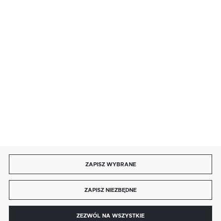
BEZPIECZNE PŁATNOŚCI
SZYBKA DOSTAWA
DOŁĄCZ DO NAS
ZAPISZ WYBRANE
Copyright by autotronika.pl
ZAPISZ NIEZBĘDNE
Agencja interaktywna
[ti]
Powered by
2ClickShop®
0
ZEZWÓL NA WSZYSTKIE
MENU
SZUKAJ
SCHOWEK
MOJE KONTO
KOSZYK