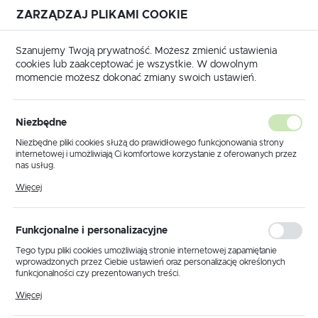
ZARZĄDZAJ PLIKAMI COOKIE
USTAWIENIA REGIONALNE
Szanujemy Twoją prywatność. Możesz zmienić ustawienia
cookies lub zaakceptować je wszystkie. W dowolnym
Lokalizacja
momencie możesz dokonać zmiany swoich ustawień.
Polska
RY IMMOBILIZERÓW - WYŁĄCZENIE IMMO OFF
TOYOTA
Język
TOYOTA
Niezbędne
(3)
polski
Niezbędne pliki cookies służą do prawidłowego funkcjonowania strony
internetowej i umożliwiają Ci komfortowe korzystanie z oferowanych przez
Waluta
nas usług.
Polski złoty (PLN)
Pliki cookies odpowiadają na podejmowane przez Ciebie działania w celu
Więcej
m.in. dostosowania Twoich ustawień preferencji prywatności, logowania czy
wypełniania formularzy. Dzięki plikom cookies strona, z której korzystasz,
może działać bez zakłóceń.
Domyślnie
ZAPISZ
Funkcjonalne i personalizacyjne
Tego typu pliki cookies umożliwiają stronie internetowej zapamiętanie
wprowadzonych przez Ciebie ustawień oraz personalizację określonych
funkcjonalności czy prezentowanych treści.
Dzięki tym plikom cookies możemy zapewnić Ci większy komfort
Więcej
korzystania z funkcjonalności naszej strony poprzez dopasowanie jej do
Twoich indywidualnych preferencji. Wyrażenie zgody na funkcjonalne i