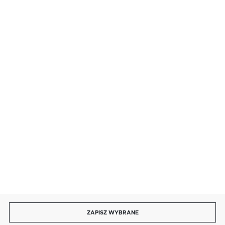
BEZPIECZNE PŁATNOŚCI
SZYBKA DOSTAWA
DOŁĄCZ DO NAS
ZAPISZ WYBRANE