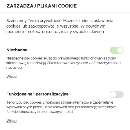
ZARZĄDZAJ PLIKAMI COOKIE
USTAWIENIA REGIONALNE
Szanujemy Twoją prywatność. Możesz zmienić ustawienia
cookies lub zaakceptować je wszystkie. W dowolnym
Lokalizacja
momencie możesz dokonać zmiany swoich ustawień.
Polska
IMMOBILIZERÓW - WYŁĄCZENIE IMMO OFF
MERCEDES
Język
MERCEDES
Niezbędne
(5)
polski
Niezbędne pliki cookies służą do prawidłowego funkcjonowania strony
internetowej i umożliwiają Ci komfortowe korzystanie z oferowanych przez
Waluta
nas usług.
Polski złoty (PLN)
Pliki cookies odpowiadają na podejmowane przez Ciebie działania w celu
Więcej
m.in. dostosowania Twoich ustawień preferencji prywatności, logowania czy
wypełniania formularzy. Dzięki plikom cookies strona, z której korzystasz,
może działać bez zakłóceń.
Domyślnie
ZAPISZ
Funkcjonalne i personalizacyjne
Tego typu pliki cookies umożliwiają stronie internetowej zapamiętanie
wprowadzonych przez Ciebie ustawień oraz personalizację określonych
funkcjonalności czy prezentowanych treści.
Dzięki tym plikom cookies możemy zapewnić Ci większy komfort
Więcej
korzystania z funkcjonalności naszej strony poprzez dopasowanie jej do
Twoich indywidualnych preferencji. Wyrażenie zgody na funkcjonalne i