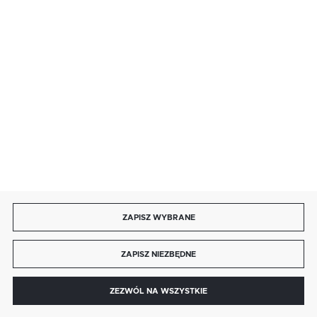
SZYBKA DOSTAWA
DOŁĄCZ DO NAS
ZAPISZ WYBRANE
Copyright by autotronika.pl
ZAPISZ NIEZBĘDNE
Agencja interaktywna
[ti]
Powered by
2ClickShop®
0
ZEZWÓL NA WSZYSTKIE
MENU
SZUKAJ
SCHOWEK
MOJE KONTO
KOSZYK