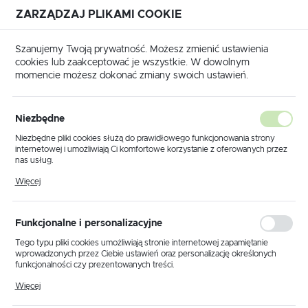
ZARZĄDZAJ PLIKAMI COOKIE
USTAWIENIA REGIONALNE
Szanujemy Twoją prywatność. Możesz zmienić ustawienia
cookies lub zaakceptować je wszystkie. W dowolnym
Lokalizacja
momencie możesz dokonać zmiany swoich ustawień.
Polska
TORY IMMOBILIZERÓW - WYŁĄCZENIE IMMO OFF
OPEL
Język
OPEL
Niezbędne
(2)
polski
Niezbędne pliki cookies służą do prawidłowego funkcjonowania strony
internetowej i umożliwiają Ci komfortowe korzystanie z oferowanych przez
Waluta
nas usług.
Polski złoty (PLN)
Pliki cookies odpowiadają na podejmowane przez Ciebie działania w celu
Więcej
m.in. dostosowania Twoich ustawień preferencji prywatności, logowania czy
wypełniania formularzy. Dzięki plikom cookies strona, z której korzystasz,
może działać bez zakłóceń.
Domyślnie
ZAPISZ
Funkcjonalne i personalizacyjne
Tego typu pliki cookies umożliwiają stronie internetowej zapamiętanie
wprowadzonych przez Ciebie ustawień oraz personalizację określonych
funkcjonalności czy prezentowanych treści.
Dzięki tym plikom cookies możemy zapewnić Ci większy komfort
Więcej
korzystania z funkcjonalności naszej strony poprzez dopasowanie jej do
Twoich indywidualnych preferencji. Wyrażenie zgody na funkcjonalne i