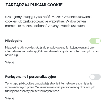
ZARZĄDZAJ PLIKAMI COOKIE
USTAWIENIA REGIONALNE
Szanujemy Twoją prywatność. Możesz zmienić ustawienia
cookies lub zaakceptować je wszystkie. W dowolnym
Lokalizacja
momencie możesz dokonać zmiany swoich ustawień.
Polska
 IMMOBILIZERÓW - WYŁĄCZENIE IMMO OFF
PEUGEOT
Język
PEUGEOT
Niezbędne
(5)
polski
Niezbędne pliki cookies służą do prawidłowego funkcjonowania strony
internetowej i umożliwiają Ci komfortowe korzystanie z oferowanych przez
Waluta
nas usług.
Polski złoty (PLN)
Pliki cookies odpowiadają na podejmowane przez Ciebie działania w celu
Więcej
m.in. dostosowania Twoich ustawień preferencji prywatności, logowania czy
wypełniania formularzy. Dzięki plikom cookies strona, z której korzystasz,
może działać bez zakłóceń.
Domyślnie
ZAPISZ
Funkcjonalne i personalizacyjne
Tego typu pliki cookies umożliwiają stronie internetowej zapamiętanie
wprowadzonych przez Ciebie ustawień oraz personalizację określonych
funkcjonalności czy prezentowanych treści.
Dzięki tym plikom cookies możemy zapewnić Ci większy komfort
Więcej
korzystania z funkcjonalności naszej strony poprzez dopasowanie jej do
Twoich indywidualnych preferencji. Wyrażenie zgody na funkcjonalne i