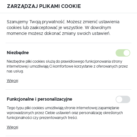
ZARZĄDZAJ PLIKAMI COOKIE
USTAWIENIA REGIONALNE
Szanujemy Twoją prywatność. Możesz zmienić ustawienia
cookies lub zaakceptować je wszystkie. W dowolnym
Lokalizacja
momencie możesz dokonać zmiany swoich ustawień.
Polska
trona główna
KLUCZYKI SAMOCHODOWE
CITROEN
Język
CITROEN
Niezbędne
(13)
polski
Niezbędne pliki cookies służą do prawidłowego funkcjonowania strony
internetowej i umożliwiają Ci komfortowe korzystanie z oferowanych przez
Waluta
nas usług.
Polski złoty (PLN)
Pliki cookies odpowiadają na podejmowane przez Ciebie działania w celu
Więcej
m.in. dostosowania Twoich ustawień preferencji prywatności, logowania czy
wypełniania formularzy. Dzięki plikom cookies strona, z której korzystasz,
może działać bez zakłóceń.
Domyślnie
ZAPISZ
Funkcjonalne i personalizacyjne
Tego typu pliki cookies umożliwiają stronie internetowej zapamiętanie
wprowadzonych przez Ciebie ustawień oraz personalizację określonych
funkcjonalności czy prezentowanych treści.
NOWOŚĆ
Dzięki tym plikom cookies możemy zapewnić Ci większy komfort
Więcej
korzystania z funkcjonalności naszej strony poprzez dopasowanie jej do
Twoich indywidualnych preferencji. Wyrażenie zgody na funkcjonalne i