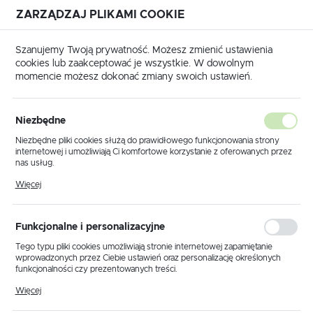
ZARZĄDZAJ PLIKAMI COOKIE
USTAWIENIA REGIONALNE
Szanujemy Twoją prywatność. Możesz zmienić ustawienia
cookies lub zaakceptować je wszystkie. W dowolnym
Lokalizacja
momencie możesz dokonać zmiany swoich ustawień.
Polska
łówna
PROGRAMATORY i ADAPTERY
I/O TERMINAL
Język
I/O TERMINAL
Niezbędne
(17)
polski
Niezbędne pliki cookies służą do prawidłowego funkcjonowania strony
internetowej i umożliwiają Ci komfortowe korzystanie z oferowanych przez
Waluta
nas usług.
Polski złoty (PLN)
Pliki cookies odpowiadają na podejmowane przez Ciebie działania w celu
Więcej
m.in. dostosowania Twoich ustawień preferencji prywatności, logowania czy
wypełniania formularzy. Dzięki plikom cookies strona, z której korzystasz,
może działać bez zakłóceń.
Domyślnie
ZAPISZ
Funkcjonalne i personalizacyjne
Tego typu pliki cookies umożliwiają stronie internetowej zapamiętanie
wprowadzonych przez Ciebie ustawień oraz personalizację określonych
funkcjonalności czy prezentowanych treści.
Dzięki tym plikom cookies możemy zapewnić Ci większy komfort
Więcej
korzystania z funkcjonalności naszej strony poprzez dopasowanie jej do
Twoich indywidualnych preferencji. Wyrażenie zgody na funkcjonalne i