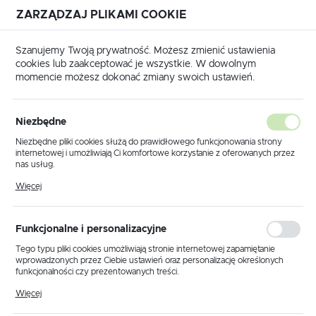
ZARZĄDZAJ PLIKAMI COOKIE
USTAWIENIA REGIONALNE
Szanujemy Twoją prywatność. Możesz zmienić ustawienia
cookies lub zaakceptować je wszystkie. W dowolnym
Lokalizacja
momencie możesz dokonać zmiany swoich ustawień.
Polska
Strona główna
Produkty
Cetane booster
Język
Niezbędne
polski
Cetane booster
Niezbędne pliki cookies służą do prawidłowego funkcjonowania strony
internetowej i umożliwiają Ci komfortowe korzystanie z oferowanych przez
Waluta
nas usług.
Polski złoty (PLN)
Pliki cookies odpowiadają na podejmowane przez Ciebie działania w celu
Więcej
m.in. dostosowania Twoich ustawień preferencji prywatności, logowania czy
wypełniania formularzy. Dzięki plikom cookies strona, z której korzystasz,
może działać bez zakłóceń.
ZAPISZ
Funkcjonalne i personalizacyjne
Tego typu pliki cookies umożliwiają stronie internetowej zapamiętanie
wprowadzonych przez Ciebie ustawień oraz personalizację określonych
funkcjonalności czy prezentowanych treści.
Dzięki tym plikom cookies możemy zapewnić Ci większy komfort
Więcej
korzystania z funkcjonalności naszej strony poprzez dopasowanie jej do
Twoich indywidualnych preferencji. Wyrażenie zgody na funkcjonalne i