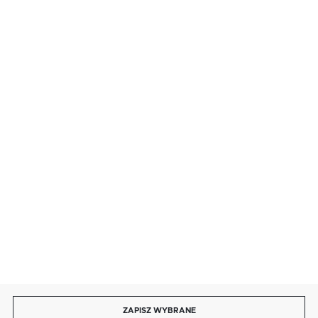
FORMULARZ KONTAKTOWY
BEZPIECZNE PŁATNOŚCI
SZYBKA DOSTAWA
DOŁĄCZ DO NAS
ZAPISZ WYBRANE