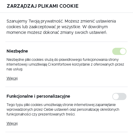
ZARZĄDZAJ PLIKAMI COOKIE
USTAWIENIA REGIONALNE
Szanujemy Twoją prywatność. Możesz zmienić ustawienia
cookies lub zaakceptować je wszystkie. W dowolnym
Lokalizacja
momencie możesz dokonać zmiany swoich ustawień.
Polska
Strona główna
Produkty
PROGRAMATOR VP598
Język
Niezbędne
polski
PROGRAMATOR VP598
Niezbędne pliki cookies służą do prawidłowego funkcjonowania strony
internetowej i umożliwiają Ci komfortowe korzystanie z oferowanych przez
Waluta
nas usług.
Polski złoty (PLN)
Pliki cookies odpowiadają na podejmowane przez Ciebie działania w celu
Więcej
m.in. dostosowania Twoich ustawień preferencji prywatności, logowania czy
wypełniania formularzy. Dzięki plikom cookies strona, z której korzystasz,
może działać bez zakłóceń.
ZAPISZ
Funkcjonalne i personalizacyjne
Tego typu pliki cookies umożliwiają stronie internetowej zapamiętanie
wprowadzonych przez Ciebie ustawień oraz personalizację określonych
funkcjonalności czy prezentowanych treści.
Dzięki tym plikom cookies możemy zapewnić Ci większy komfort
Więcej
korzystania z funkcjonalności naszej strony poprzez dopasowanie jej do
Twoich indywidualnych preferencji. Wyrażenie zgody na funkcjonalne i