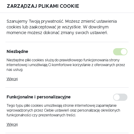
ZARZĄDZAJ PLIKAMI COOKIE
USTAWIENIA REGIONALNE
Szanujemy Twoją prywatność. Możesz zmienić ustawienia
cookies lub zaakceptować je wszystkie. W dowolnym
Lokalizacja
momencie możesz dokonać zmiany swoich ustawień.
Polska
Strona główna
Promocje
Język
Niezbędne
polski
Poprzedni
Następny
Niezbędne pliki cookies służą do prawidłowego funkcjonowania strony
internetowej i umożliwiają Ci komfortowe korzystanie z oferowanych przez
Waluta
nas usług.
Fiat Bypass Emergency
Polski złoty (PLN)
Pliki cookies odpowiadają na podejmowane przez Ciebie działania w celu
Więcej
m.in. dostosowania Twoich ustawień preferencji prywatności, logowania czy
START
wypełniania formularzy. Dzięki plikom cookies strona, z której korzystasz,
może działać bez zakłóceń.
ZAPISZ
Funkcjonalne i personalizacyjne
POLECAMY
Tego typu pliki cookies umożliwiają stronie internetowej zapamiętanie
wprowadzonych przez Ciebie ustawień oraz personalizację określonych
PROMOCJA
funkcjonalności czy prezentowanych treści.
Dzięki tym plikom cookies możemy zapewnić Ci większy komfort
Więcej
korzystania z funkcjonalności naszej strony poprzez dopasowanie jej do
Twoich indywidualnych preferencji. Wyrażenie zgody na funkcjonalne i