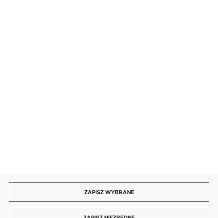
BEZPIECZNE PŁATNOŚCI
SZYBKA DOSTAWA
DOŁĄCZ DO NAS
ZAPISZ WYBRANE
Copyright by autotronika.pl
ZAPISZ NIEZBĘDNE