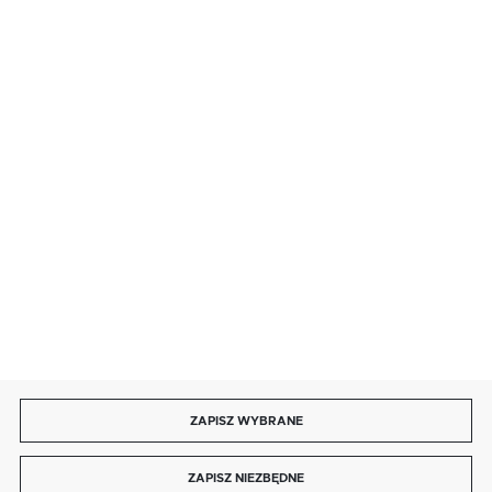
BEZPIECZNE PŁATNOŚCI
SZYBKA DOSTAWA
DOŁĄCZ DO NAS
ZAPISZ WYBRANE
Copyright by autotronika.pl
ZAPISZ NIEZBĘDNE
Agencja interaktywna
[ti]
Powered by
2ClickShop®