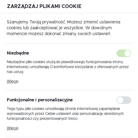
ZARZĄDZAJ PLIKAMI COOKIE
USTAWIENIA REGIONALNE
Szanujemy Twoją prywatność. Możesz zmienić ustawienia
cookies lub zaakceptować je wszystkie. W dowolnym
Lokalizacja
momencie możesz dokonać zmiany swoich ustawień.
Polska
Strona główna
EMULATORY BLOKADY KIEROWNICY
Język
Niezbędne
polski
Poprzedni
Następny
Niezbędne pliki cookies służą do prawidłowego funkcjonowania strony
internetowej i umożliwiają Ci komfortowe korzystanie z oferowanych przez
Waluta
nas usług.
Emulator rygla - Renault
Polski złoty (PLN)
Pliki cookies odpowiadają na podejmowane przez Ciebie działania w celu
Więcej
m.in. dostosowania Twoich ustawień preferencji prywatności, logowania czy
Laguna 2
wypełniania formularzy. Dzięki plikom cookies strona, z której korzystasz,
może działać bez zakłóceń.
ZAPISZ
Funkcjonalne i personalizacyjne
Tego typu pliki cookies umożliwiają stronie internetowej zapamiętanie
wprowadzonych przez Ciebie ustawień oraz personalizację określonych
funkcjonalności czy prezentowanych treści.
Dzięki tym plikom cookies możemy zapewnić Ci większy komfort
Więcej
korzystania z funkcjonalności naszej strony poprzez dopasowanie jej do
Twoich indywidualnych preferencji. Wyrażenie zgody na funkcjonalne i