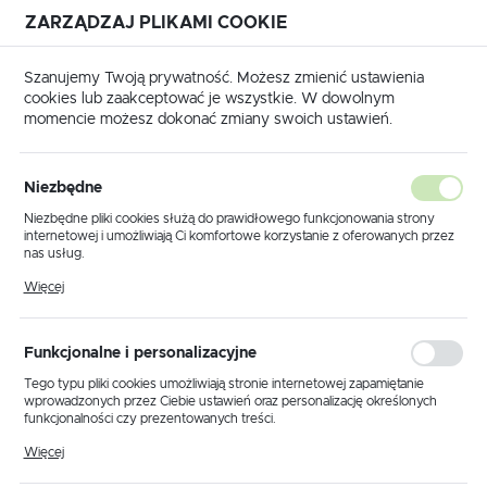
ZARZĄDZAJ PLIKAMI COOKIE
USTAWIENIA REGIONALNE
Szanujemy Twoją prywatność. Możesz zmienić ustawienia
cookies lub zaakceptować je wszystkie. W dowolnym
Lokalizacja
momencie możesz dokonać zmiany swoich ustawień.
Polska
EMULATORY IMMOBILIZERÓW - WYŁĄCZENIE IMMO OFF
Język
Niezbędne
polski
Poprzedni
Następny
Niezbędne pliki cookies służą do prawidłowego funkcjonowania strony
internetowej i umożliwiają Ci komfortowe korzystanie z oferowanych przez
Waluta
nas usług.
EMULATOR IMMO MATIZ,
Polski złoty (PLN)
Pliki cookies odpowiadają na podejmowane przez Ciebie działania w celu
Więcej
m.in. dostosowania Twoich ustawień preferencji prywatności, logowania czy
TACUMA, LANOS, KALOS,
wypełniania formularzy. Dzięki plikom cookies strona, z której korzystasz,
może działać bez zakłóceń.
AVEO
ZAPISZ
Funkcjonalne i personalizacyjne
Tego typu pliki cookies umożliwiają stronie internetowej zapamiętanie
wprowadzonych przez Ciebie ustawień oraz personalizację określonych
funkcjonalności czy prezentowanych treści.
Dzięki tym plikom cookies możemy zapewnić Ci większy komfort
Więcej
korzystania z funkcjonalności naszej strony poprzez dopasowanie jej do
Twoich indywidualnych preferencji. Wyrażenie zgody na funkcjonalne i