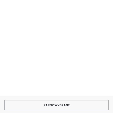
BEZPIECZNE PŁATNOŚCI
SZYBKA DOSTAWA
DOŁĄCZ DO NAS
ZAPISZ WYBRANE