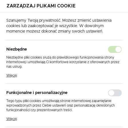
ZARZĄDZAJ PLIKAMI COOKIE
USTAWIENIA REGIONALNE
Szanujemy Twoją prywatność. Możesz zmienić ustawienia
cookies lub zaakceptować je wszystkie. W dowolnym
Lokalizacja
momencie możesz dokonać zmiany swoich ustawień.
Polska
EMULATORY IMMOBILIZERÓW - WYŁĄCZENIE IMMO OFF
Język
Niezbędne
polski
Poprzedni
Następny
Niezbędne pliki cookies służą do prawidłowego funkcjonowania strony
internetowej i umożliwiają Ci komfortowe korzystanie z oferowanych przez
Waluta
nas usług.
EMULATOR IMMO YAMAHA
Polski złoty (PLN)
Pliki cookies odpowiadają na podejmowane przez Ciebie działania w celu
Więcej
m.in. dostosowania Twoich ustawień preferencji prywatności, logowania czy
wypełniania formularzy. Dzięki plikom cookies strona, z której korzystasz,
może działać bez zakłóceń.
ZAPISZ
Funkcjonalne i personalizacyjne
Tego typu pliki cookies umożliwiają stronie internetowej zapamiętanie
wprowadzonych przez Ciebie ustawień oraz personalizację określonych
funkcjonalności czy prezentowanych treści.
Dzięki tym plikom cookies możemy zapewnić Ci większy komfort
Więcej
korzystania z funkcjonalności naszej strony poprzez dopasowanie jej do
Twoich indywidualnych preferencji. Wyrażenie zgody na funkcjonalne i