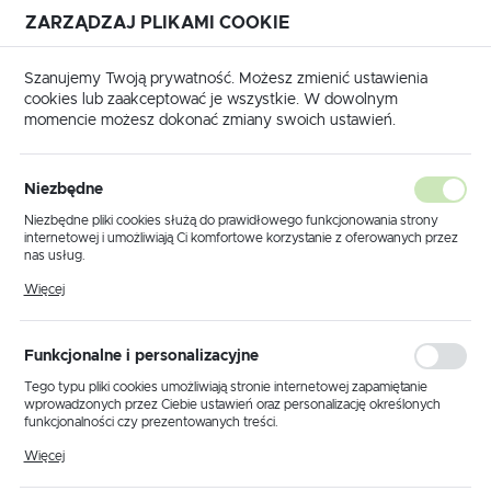
ZARZĄDZAJ PLIKAMI COOKIE
USTAWIENIA REGIONALNE
Szanujemy Twoją prywatność. Możesz zmienić ustawienia
cookies lub zaakceptować je wszystkie. W dowolnym
Lokalizacja
momencie możesz dokonać zmiany swoich ustawień.
Polska
Strona główna
KABLE, PRZEJŚCIÓWKI
Język
KABLE, PRZEJŚCIÓWKI
Niezbędne
(17)
polski
Niezbędne pliki cookies służą do prawidłowego funkcjonowania strony
internetowej i umożliwiają Ci komfortowe korzystanie z oferowanych przez
Waluta
nas usług.
Polski złoty (PLN)
Pliki cookies odpowiadają na podejmowane przez Ciebie działania w celu
Więcej
m.in. dostosowania Twoich ustawień preferencji prywatności, logowania czy
wypełniania formularzy. Dzięki plikom cookies strona, z której korzystasz,
może działać bez zakłóceń.
Domyślnie
ZAPISZ
Funkcjonalne i personalizacyjne
Tego typu pliki cookies umożliwiają stronie internetowej zapamiętanie
wprowadzonych przez Ciebie ustawień oraz personalizację określonych
funkcjonalności czy prezentowanych treści.
Dzięki tym plikom cookies możemy zapewnić Ci większy komfort
Więcej
korzystania z funkcjonalności naszej strony poprzez dopasowanie jej do
Twoich indywidualnych preferencji. Wyrażenie zgody na funkcjonalne i