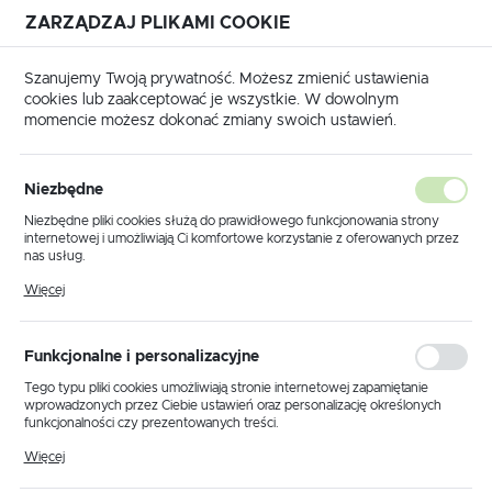
ZARZĄDZAJ PLIKAMI COOKIE
USTAWIENIA REGIONALNE
Szanujemy Twoją prywatność. Możesz zmienić ustawienia
cookies lub zaakceptować je wszystkie. W dowolnym
Lokalizacja
momencie możesz dokonać zmiany swoich ustawień.
Polska
Strona główna
KABLE, PRZEJŚCIÓWKI
Język
Niezbędne
polski
Poprzedni
Następny
Niezbędne pliki cookies służą do prawidłowego funkcjonowania strony
internetowej i umożliwiają Ci komfortowe korzystanie z oferowanych przez
Waluta
nas usług.
Krokodylek duży izolowany
Polski złoty (PLN)
Pliki cookies odpowiadają na podejmowane przez Ciebie działania w celu
Więcej
m.in. dostosowania Twoich ustawień preferencji prywatności, logowania czy
L55mm czerwony
wypełniania formularzy. Dzięki plikom cookies strona, z której korzystasz,
może działać bez zakłóceń.
ZAPISZ
Funkcjonalne i personalizacyjne
Tego typu pliki cookies umożliwiają stronie internetowej zapamiętanie
wprowadzonych przez Ciebie ustawień oraz personalizację określonych
funkcjonalności czy prezentowanych treści.
Dzięki tym plikom cookies możemy zapewnić Ci większy komfort
Więcej
korzystania z funkcjonalności naszej strony poprzez dopasowanie jej do
Twoich indywidualnych preferencji. Wyrażenie zgody na funkcjonalne i