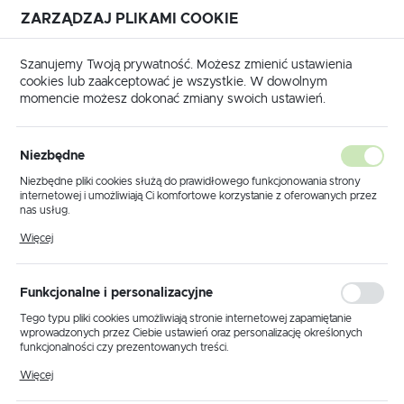
ZARZĄDZAJ PLIKAMI COOKIE
USTAWIENIA REGIONALNE
Szanujemy Twoją prywatność. Możesz zmienić ustawienia
cookies lub zaakceptować je wszystkie. W dowolnym
Lokalizacja
momencie możesz dokonać zmiany swoich ustawień.
Polska
rona główna
KLUCZYKI SAMOCHODOWE
PEUGEOT
Język
Niezbędne
polski
Poprzedni
Następny
Niezbędne pliki cookies służą do prawidłowego funkcjonowania strony
internetowej i umożliwiają Ci komfortowe korzystanie z oferowanych przez
Waluta
nas usług.
Peugeot 207 | 208 | 407 | 607
Polski złoty (PLN)
Pliki cookies odpowiadają na podejmowane przez Ciebie działania w celu
Więcej
m.in. dostosowania Twoich ustawień preferencji prywatności, logowania czy
- obudowa PG05
wypełniania formularzy. Dzięki plikom cookies strona, z której korzystasz,
może działać bez zakłóceń.
ZAPISZ
Funkcjonalne i personalizacyjne
NOWOŚĆ
Tego typu pliki cookies umożliwiają stronie internetowej zapamiętanie
wprowadzonych przez Ciebie ustawień oraz personalizację określonych
funkcjonalności czy prezentowanych treści.
Dzięki tym plikom cookies możemy zapewnić Ci większy komfort
Więcej
korzystania z funkcjonalności naszej strony poprzez dopasowanie jej do
Twoich indywidualnych preferencji. Wyrażenie zgody na funkcjonalne i