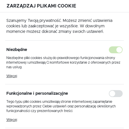
ZARZĄDZAJ PLIKAMI COOKIE
USTAWIENIA REGIONALNE
Szanujemy Twoją prywatność. Możesz zmienić ustawienia
cookies lub zaakceptować je wszystkie. W dowolnym
Lokalizacja
momencie możesz dokonać zmiany swoich ustawień.
Polska
Strona główna
Nowości
Język
Niezbędne
polski
Poprzedni
Następny
Niezbędne pliki cookies służą do prawidłowego funkcjonowania strony
internetowej i umożliwiają Ci komfortowe korzystanie z oferowanych przez
Waluta
nas usług.
Mercedes Benz W204 W207
Polski złoty (PLN)
Pliki cookies odpowiadają na podejmowane przez Ciebie działania w celu
Więcej
m.in. dostosowania Twoich ustawień preferencji prywatności, logowania czy
W212 ELV ESL Symulator
wypełniania formularzy. Dzięki plikom cookies strona, z której korzystasz,
może działać bez zakłóceń.
blokady kierownicy
ZAPISZ
Funkcjonalne i personalizacyjne
Tego typu pliki cookies umożliwiają stronie internetowej zapamiętanie
wprowadzonych przez Ciebie ustawień oraz personalizację określonych
NOWOŚĆ
funkcjonalności czy prezentowanych treści.
Dzięki tym plikom cookies możemy zapewnić Ci większy komfort
Więcej
korzystania z funkcjonalności naszej strony poprzez dopasowanie jej do
Twoich indywidualnych preferencji. Wyrażenie zgody na funkcjonalne i