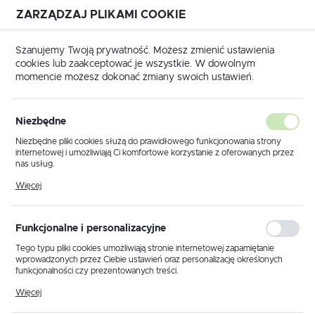
ZARZĄDZAJ PLIKAMI COOKIE
USTAWIENIA REGIONALNE
Szanujemy Twoją prywatność. Możesz zmienić ustawienia
cookies lub zaakceptować je wszystkie. W dowolnym
Lokalizacja
momencie możesz dokonać zmiany swoich ustawień.
Polska
Strona główna
Polecane
Język
Polecane
Niezbędne
(26)
polski
Niezbędne pliki cookies służą do prawidłowego funkcjonowania strony
internetowej i umożliwiają Ci komfortowe korzystanie z oferowanych przez
Waluta
nas usług.
Polski złoty (PLN)
Pliki cookies odpowiadają na podejmowane przez Ciebie działania w celu
Więcej
EMULATORY IMMOBILIZERÓW - WYŁĄCZENIE IMMO OFF
m.in. dostosowania Twoich ustawień preferencji prywatności, logowania czy
wypełniania formularzy. Dzięki plikom cookies strona, z której korzystasz,
może działać bez zakłóceń.
ZAPISZ
Funkcjonalne i personalizacyjne
Tego typu pliki cookies umożliwiają stronie internetowej zapamiętanie
wprowadzonych przez Ciebie ustawień oraz personalizację określonych
funkcjonalności czy prezentowanych treści.
Domyślnie
Dzięki tym plikom cookies możemy zapewnić Ci większy komfort
Więcej
korzystania z funkcjonalności naszej strony poprzez dopasowanie jej do
Twoich indywidualnych preferencji. Wyrażenie zgody na funkcjonalne i