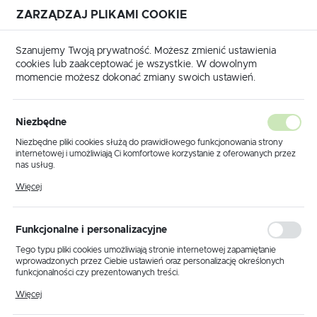
ZARZĄDZAJ PLIKAMI COOKIE
USTAWIENIA REGIONALNE
Szanujemy Twoją prywatność. Możesz zmienić ustawienia
cookies lub zaakceptować je wszystkie. W dowolnym
Lokalizacja
momencie możesz dokonać zmiany swoich ustawień.
Polska
Strona główna
Polecane
Język
Niezbędne
polski
Poprzedni
Następny
Niezbędne pliki cookies służą do prawidłowego funkcjonowania strony
internetowej i umożliwiają Ci komfortowe korzystanie z oferowanych przez
Waluta
nas usług.
I/O TERMINAL FULL PAKIET
Polski złoty (PLN)
Pliki cookies odpowiadają na podejmowane przez Ciebie działania w celu
Więcej
m.in. dostosowania Twoich ustawień preferencji prywatności, logowania czy
wypełniania formularzy. Dzięki plikom cookies strona, z której korzystasz,
może działać bez zakłóceń.
POLECAMY
ZAPISZ
Funkcjonalne i personalizacyjne
Tego typu pliki cookies umożliwiają stronie internetowej zapamiętanie
wprowadzonych przez Ciebie ustawień oraz personalizację określonych
funkcjonalności czy prezentowanych treści.
Dzięki tym plikom cookies możemy zapewnić Ci większy komfort
Więcej
korzystania z funkcjonalności naszej strony poprzez dopasowanie jej do
Twoich indywidualnych preferencji. Wyrażenie zgody na funkcjonalne i