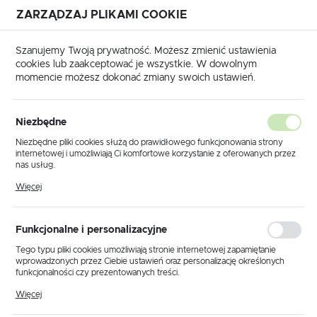
ZARZĄDZAJ PLIKAMI COOKIE
USTAWIENIA REGIONALNE
Szanujemy Twoją prywatność. Możesz zmienić ustawienia
cookies lub zaakceptować je wszystkie. W dowolnym
Lokalizacja
momencie możesz dokonać zmiany swoich ustawień.
Polska
na główna
Produkty
Emulator rygla - Renault Laguna 2
Język
Niezbędne
polski
Emulator rygla - Renault
Niezbędne pliki cookies służą do prawidłowego funkcjonowania strony
internetowej i umożliwiają Ci komfortowe korzystanie z oferowanych przez
Laguna 2
Waluta
nas usług.
Polski złoty (PLN)
Pliki cookies odpowiadają na podejmowane przez Ciebie działania w celu
Więcej
m.in. dostosowania Twoich ustawień preferencji prywatności, logowania czy
wypełniania formularzy. Dzięki plikom cookies strona, z której korzystasz,
może działać bez zakłóceń.
ZAPISZ
Funkcjonalne i personalizacyjne
Tego typu pliki cookies umożliwiają stronie internetowej zapamiętanie
wprowadzonych przez Ciebie ustawień oraz personalizację określonych
funkcjonalności czy prezentowanych treści.
Dzięki tym plikom cookies możemy zapewnić Ci większy komfort
Więcej
korzystania z funkcjonalności naszej strony poprzez dopasowanie jej do
Twoich indywidualnych preferencji. Wyrażenie zgody na funkcjonalne i