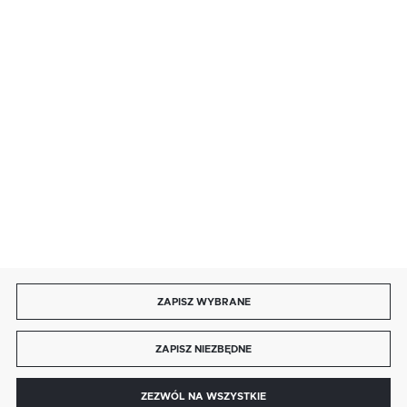
BEZPIECZNE PŁATNOŚCI
SZYBKA DOSTAWA
DOŁĄCZ DO NAS
ZAPISZ WYBRANE
Copyright by autotronika.pl
ZAPISZ NIEZBĘDNE
Agencja interaktywna
[ti]
Powered by
2ClickShop®
0
ZEZWÓL NA WSZYSTKIE
MENU
SZUKAJ
SCHOWEK
MOJE KONTO
KOSZYK