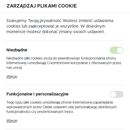
ZARZĄDZAJ PLIKAMI COOKIE
USTAWIENIA REGIONALNE
Szanujemy Twoją prywatność. Możesz zmienić ustawienia
cookies lub zaakceptować je wszystkie. W dowolnym
Lokalizacja
momencie możesz dokonać zmiany swoich ustawień.
Polska
ukty
Emulator rygla- RENAULT Laguna Megane Clio Fluence
Język
Niezbędne
polski
Emulator rygla- RENAULT
Niezbędne pliki cookies służą do prawidłowego funkcjonowania strony
internetowej i umożliwiają Ci komfortowe korzystanie z oferowanych przez
Laguna Megane Clio Fluence
Waluta
nas usług.
Polski złoty (PLN)
Pliki cookies odpowiadają na podejmowane przez Ciebie działania w celu
Więcej
m.in. dostosowania Twoich ustawień preferencji prywatności, logowania czy
wypełniania formularzy. Dzięki plikom cookies strona, z której korzystasz,
może działać bez zakłóceń.
ZAPISZ
Funkcjonalne i personalizacyjne
Tego typu pliki cookies umożliwiają stronie internetowej zapamiętanie
wprowadzonych przez Ciebie ustawień oraz personalizację określonych
funkcjonalności czy prezentowanych treści.
Dzięki tym plikom cookies możemy zapewnić Ci większy komfort
Więcej
korzystania z funkcjonalności naszej strony poprzez dopasowanie jej do
Twoich indywidualnych preferencji. Wyrażenie zgody na funkcjonalne i