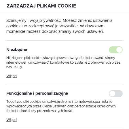
ZARZĄDZAJ PLIKAMI COOKIE
USTAWIENIA REGIONALNE
Szanujemy Twoją prywatność. Możesz zmienić ustawienia
cookies lub zaakceptować je wszystkie. W dowolnym
Lokalizacja
momencie możesz dokonać zmiany swoich ustawień.
Polska
na główna
Produkty
Klucze, wyjmaki do radia PIONEER
Język
Niezbędne
polski
Klucze, wyjmaki do radia
Niezbędne pliki cookies służą do prawidłowego funkcjonowania strony
internetowej i umożliwiają Ci komfortowe korzystanie z oferowanych przez
PIONEER
Waluta
nas usług.
Polski złoty (PLN)
Pliki cookies odpowiadają na podejmowane przez Ciebie działania w celu
Więcej
m.in. dostosowania Twoich ustawień preferencji prywatności, logowania czy
wypełniania formularzy. Dzięki plikom cookies strona, z której korzystasz,
może działać bez zakłóceń.
ZAPISZ
Funkcjonalne i personalizacyjne
Tego typu pliki cookies umożliwiają stronie internetowej zapamiętanie
wprowadzonych przez Ciebie ustawień oraz personalizację określonych
funkcjonalności czy prezentowanych treści.
Dzięki tym plikom cookies możemy zapewnić Ci większy komfort
Więcej
korzystania z funkcjonalności naszej strony poprzez dopasowanie jej do
Twoich indywidualnych preferencji. Wyrażenie zgody na funkcjonalne i