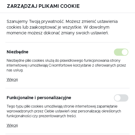
ZARZĄDZAJ PLIKAMI COOKIE
USTAWIENIA REGIONALNE
Szanujemy Twoją prywatność. Możesz zmienić ustawienia
cookies lub zaakceptować je wszystkie. W dowolnym
Lokalizacja
momencie możesz dokonać zmiany swoich ustawień.
Polska
Strona główna
Katalog transponderów
ALFA ROMEO
Język
Niezbędne
ALFA ROMEO
polski
Niezbędne pliki cookies służą do prawidłowego funkcjonowania strony
internetowej i umożliwiają Ci komfortowe korzystanie z oferowanych przez
Waluta
nas usług.
Polski złoty (PLN)
Pliki cookies odpowiadają na podejmowane przez Ciebie działania w celu
Więcej
m.in. dostosowania Twoich ustawień preferencji prywatności, logowania czy
Transponder Philips
wypełniania formularzy. Dzięki plikom cookies strona, z której korzystasz,
może działać bez zakłóceń.
1995-
ID33 ⇆ PCF7930,
kliknij aby
ZAPISZ
ALFA ROMEO 145
Funkcjonalne i personalizacyjne
1998
PCF7931 / JMA
zamówić
TP01, TP05.
Tego typu pliki cookies umożliwiają stronie internetowej zapamiętanie
wprowadzonych przez Ciebie ustawień oraz personalizację określonych
funkcjonalności czy prezentowanych treści.
Transponder Philips
Dzięki tym plikom cookies możemy zapewnić Ci większy komfort
Więcej
korzystania z funkcjonalności naszej strony poprzez dopasowanie jej do
1995-
ID33 ⇆ PCF7930,
kliknij aby
ALFA ROMEO 146
Twoich indywidualnych preferencji. Wyrażenie zgody na funkcjonalne i