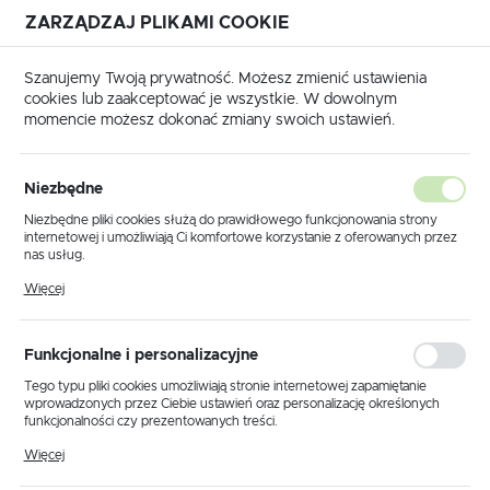
ZARZĄDZAJ PLIKAMI COOKIE
USTAWIENIA REGIONALNE
Szanujemy Twoją prywatność. Możesz zmienić ustawienia
cookies lub zaakceptować je wszystkie. W dowolnym
Lokalizacja
momencie możesz dokonać zmiany swoich ustawień.
Polska
Strona główna
Katalog transponderów
TOYOTA
Język
Niezbędne
TOYOTA
polski
Niezbędne pliki cookies służą do prawidłowego funkcjonowania strony
internetowej i umożliwiają Ci komfortowe korzystanie z oferowanych przez
Waluta
nas usług.
Polski złoty (PLN)
Pliki cookies odpowiadają na podejmowane przez Ciebie działania w celu
Więcej
m.in. dostosowania Twoich ustawień preferencji prywatności, logowania czy
Transponder Texas
wypełniania formularzy. Dzięki plikom cookies strona, z której korzystasz,
może działać bez zakłóceń.
2003-
4C / JMA TPX1, TP07 /
kliknij aby
ZAPISZ
TOYOTA ALPHARD
Funkcjonalne i personalizacyjne
2005
CN1 / K-JMD / Errebi
zamówić
TX1.
Tego typu pliki cookies umożliwiają stronie internetowej zapamiętanie
wprowadzonych przez Ciebie ustawień oraz personalizację określonych
funkcjonalności czy prezentowanych treści.
Transponder Texas
Dzięki tym plikom cookies możemy zapewnić Ci większy komfort
Więcej
korzystania z funkcjonalności naszej strony poprzez dopasowanie jej do
Crypto 4D / ID67 / JMA
Twoich indywidualnych preferencji. Wyrażenie zgody na funkcjonalne i