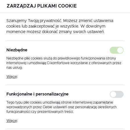
ZARZĄDZAJ PLIKAMI COOKIE
USTAWIENIA REGIONALNE
Szanujemy Twoją prywatność. Możesz zmienić ustawienia
cookies lub zaakceptować je wszystkie. W dowolnym
Lokalizacja
momencie możesz dokonać zmiany swoich ustawień.
Polska
Strona główna
Katalog transponderów
SKODA
Język
Niezbędne
SKODA
polski
Niezbędne pliki cookies służą do prawidłowego funkcjonowania strony
internetowej i umożliwiają Ci komfortowe korzystanie z oferowanych przez
Waluta
nas usług.
Polski złoty (PLN)
Pliki cookies odpowiadają na podejmowane przez Ciebie działania w celu
Więcej
m.in. dostosowania Twoich ustawień preferencji prywatności, logowania czy
Transponder Megamos
wypełniania formularzy. Dzięki plikom cookies strona, z której korzystasz,
może działać bez zakłóceń.
Crypto ID48 precoded
ZAPISZ
Funkcjonalne i personalizacyjne
("dealer key") / JMA TP24
kliknij aby
SKODA CITYGO
2012
/ SILCA A4;
Tego typu pliki cookies umożliwiają stronie internetowej zapamiętanie
zamówić
wprowadzonych przez Ciebie ustawień oraz personalizację określonych
OEM Key: 3T0837202L,
funkcjonalności czy prezentowanych treści.
3T0837202Q and
Dzięki tym plikom cookies możemy zapewnić Ci większy komfort
Więcej
others.
korzystania z funkcjonalności naszej strony poprzez dopasowanie jej do
Twoich indywidualnych preferencji. Wyrażenie zgody na funkcjonalne i