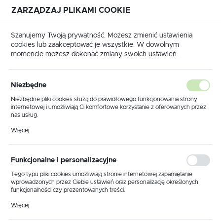
ZARZĄDZAJ PLIKAMI COOKIE
USTAWIENIA REGIONALNE
Szanujemy Twoją prywatność. Możesz zmienić ustawienia
cookies lub zaakceptować je wszystkie. W dowolnym
Lokalizacja
momencie możesz dokonać zmiany swoich ustawień.
Polska
Strona główna
Katalog transponderów
KAWASAKI
Język
Niezbędne
KAWASAKI
polski
Niezbędne pliki cookies służą do prawidłowego funkcjonowania strony
internetowej i umożliwiają Ci komfortowe korzystanie z oferowanych przez
Waluta
nas usług.
Polski złoty (PLN)
Pliki cookies odpowiadają na podejmowane przez Ciebie działania w celu
Więcej
m.in. dostosowania Twoich ustawień preferencji prywatności, logowania czy
Transponder Texas
wypełniania formularzy. Dzięki plikom cookies strona, z której korzystasz,
może działać bez zakłóceń.
KAWASAKI
2004-
Crypto 4D / JMA: TPX2,
kliknij aby
ZAPISZ
Funkcjonalne i personalizacyjne
NINJA ZX-6R
2017
TP28 / CN2, CN5 / K-JMD /
zamówić
YS-01
Tego typu pliki cookies umożliwiają stronie internetowej zapamiętanie
wprowadzonych przez Ciebie ustawień oraz personalizację określonych
funkcjonalności czy prezentowanych treści.
Transponder Texas
Dzięki tym plikom cookies możemy zapewnić Ci większy komfort
Więcej
korzystania z funkcjonalności naszej strony poprzez dopasowanie jej do
KAWASAKI
2004-
Crypto 4D / JMA: TPX2,
kliknij aby
Twoich indywidualnych preferencji. Wyrażenie zgody na funkcjonalne i