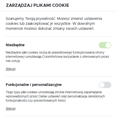
ZARZĄDZAJ PLIKAMI COOKIE
USTAWIENIA REGIONALNE
Szanujemy Twoją prywatność. Możesz zmienić ustawienia
cookies lub zaakceptować je wszystkie. W dowolnym
Lokalizacja
momencie możesz dokonać zmiany swoich ustawień.
Polska
Strona główna
Katalog transponderów
DAF
Język
Niezbędne
DAF
polski
Niezbędne pliki cookies służą do prawidłowego funkcjonowania strony
internetowej i umożliwiają Ci komfortowe korzystanie z oferowanych przez
Waluta
nas usług.
Polski złoty (PLN)
Pliki cookies odpowiadają na podejmowane przez Ciebie działania w celu
Więcej
m.in. dostosowania Twoich ustawień preferencji prywatności, logowania czy
2002-
Megamos Crypto 48
wypełniania formularzy. Dzięki plikom cookies strona, z której korzystasz,
kliknij aby
DAF CF
może działać bez zakłóceń.
2011
/ ID48 / JMA TP08 / Silca T6.
zamówić
ZAPISZ
Funkcjonalne i personalizacyjne
Tego typu pliki cookies umożliwiają stronie internetowej zapamiętanie
Megamos Crypto 48
kliknij aby
DAF CF
2012
wprowadzonych przez Ciebie ustawień oraz personalizację określonych
/ ID48 / JMA TP08 / Silca T6.
zamówić
funkcjonalności czy prezentowanych treści.
Dzięki tym plikom cookies możemy zapewnić Ci większy komfort
Więcej
korzystania z funkcjonalności naszej strony poprzez dopasowanie jej do
2002-
Megamos Crypto 48 / ID48 /
kliknij aby
DAF LF
Twoich indywidualnych preferencji. Wyrażenie zgody na funkcjonalne i