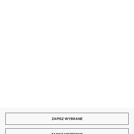
BEZPIECZNE PŁATNOŚCI
SZYBKA DOSTAWA
DOŁĄCZ DO NAS
ZAPISZ WYBRANE
Copyright by autotronika.pl