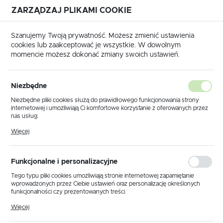
ZARZĄDZAJ PLIKAMI COOKIE
USTAWIENIA REGIONALNE
Szanujemy Twoją prywatność. Możesz zmienić ustawienia
cookies lub zaakceptować je wszystkie. W dowolnym
Lokalizacja
momencie możesz dokonać zmiany swoich ustawień.
Polska
Strona główna
Katalog transponderów
JEEP
Język
Niezbędne
JEEP
polski
Niezbędne pliki cookies służą do prawidłowego funkcjonowania strony
internetowej i umożliwiają Ci komfortowe korzystanie z oferowanych przez
Waluta
nas usług.
Polski złoty (PLN)
Pliki cookies odpowiadają na podejmowane przez Ciebie działania w celu
Więcej
m.in. dostosowania Twoich ustawień preferencji prywatności, logowania czy
Transponder Texas
wypełniania formularzy. Dzięki plikom cookies strona, z której korzystasz,
1998-
kliknij aby
może działać bez zakłóceń.
JEEP CHEROKEE
Crypto 4D / 4D64 / JMA:
ZAPISZ
2004
zamówić
Funkcjonalne i personalizacyjne
TP21, TPX2.
Tego typu pliki cookies umożliwiają stronie internetowej zapamiętanie
wprowadzonych przez Ciebie ustawień oraz personalizację określonych
Transponder Philips
funkcjonalności czy prezentowanych treści.
Crypto 2 / ID46 /
Dzięki tym plikom cookies możemy zapewnić Ci większy komfort
Więcej
korzystania z funkcjonalności naszej strony poprzez dopasowanie jej do
PCF7936 / PCF7941AT /
2005-
Twoich indywidualnych preferencji. Wyrażenie zgody na funkcjonalne i
kliknij aby